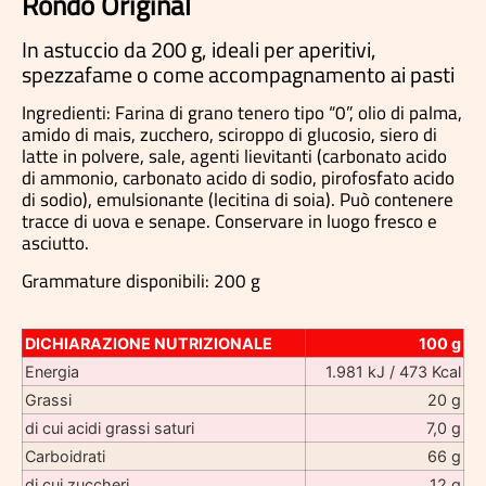
Rondò Original
In astuccio da 200 g, ideali per aperitivi,
spezzafame o come accompagnamento ai pasti
Ingredienti:
Farina di
grano
tenero tipo “0”, olio di palma,
amido di mais, zucchero, sciroppo di glucosio, siero di
latte
in polvere, sale, agenti lievitanti (carbonato acido
di ammonio, carbonato acido di sodio, pirofosfato acido
di sodio), emulsionante (lecitina di
soia
). Può contenere
tracce di
uova
e
senape
. Conservare in luogo fresco e
asciutto.
Grammature disponibili:
200 g
DICHIARAZIONE NUTRIZIONALE
100 g
Energia
1.981 kJ / 473 Kcal
Grassi
20 g
di cui acidi grassi saturi
7,0 g
Carboidrati
66 g
di cui zuccheri
12 g